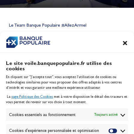
Lauriane Nolot en or à Long
Beach, sur le plan d'eau des
Jeux Olympiques 2028
Le Team Banque Populaire #AllezArmel
Actualités
CONTENU
ASSOCIÉ
Le site voile.banquepopulaire.fr utilise des
cookies
Banque Populaire
En cliquant sur "J'accepte tout", vous acceptez l’utilisation de cookies ou
Inscription serveur média
technologies similaires pour vous proposer des offres adaptés à vos centres
Contact
d’intérêt et vous garantir une meilleure expérience utilisateur.
Mentions légales
La
page Politique des Cookies
met à votre disposition le détail des traceurs et
Politique des cookies
vous permet de revenir sur vos choix à tout moment.
Gérer les cookies
Banque de la voile
Cookies essentiels au fonctionnement
Toujours activé
Galerie photo
Passion Voile TV
Cookies d'expérience personnalisée et optimisation