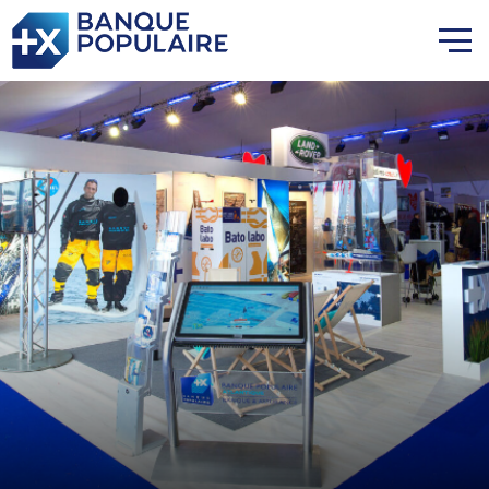
Lauriane Nolot en or à Long
Beach, sur le plan d'eau des