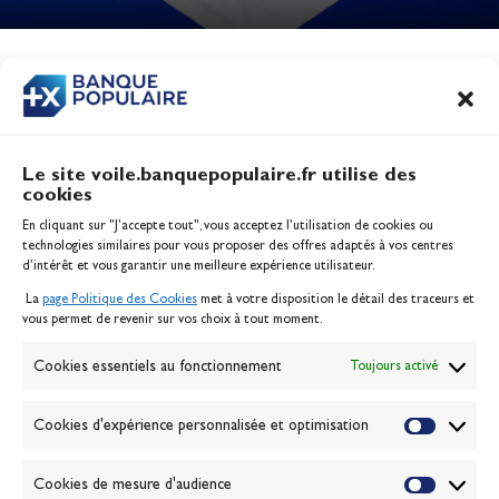
Jeux Olympiques 2028
Actualités
CONTENU
ASSOCIÉ
Le site voile.banquepopulaire.fr utilise des
cookies
Banque Populaire
En cliquant sur "J'accepte tout", vous acceptez l’utilisation de cookies ou
Inscription serveur média
technologies similaires pour vous proposer des offres adaptés à vos centres
Contact
d’intérêt et vous garantir une meilleure expérience utilisateur.
Mentions légales
La
page Politique des Cookies
met à votre disposition le détail des traceurs et
Politique des cookies
vous permet de revenir sur vos choix à tout moment.
Gérer les cookies
Banque de la voile
Cookies essentiels au fonctionnement
Toujours activé
Galerie photo
Passion Voile TV
Cookies d'expérience personnalisée et optimisation
Espace presse
Lexique
Cookies de mesure d'audience