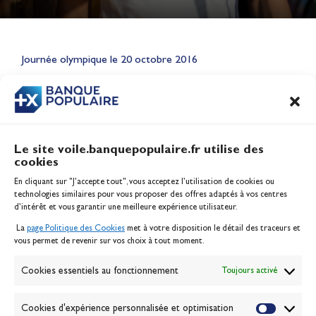
Lauriane Nolot en or à Long
Beach, sur le plan d'eau des
Jeux Olympiques 2028
Journée olympique le 20 octobre 2016
Actualités
CONTENU
ASSOCIÉ
Le site voile.banquepopulaire.fr utilise des
cookies
Banque Populaire
En cliquant sur "J'accepte tout", vous acceptez l’utilisation de cookies ou
Inscription serveur média
technologies similaires pour vous proposer des offres adaptés à vos centres
Contact
d’intérêt et vous garantir une meilleure expérience utilisateur.
Mentions légales
La
page Politique des Cookies
met à votre disposition le détail des traceurs et
Politique des cookies
vous permet de revenir sur vos choix à tout moment.
Gérer les cookies
Banque de la voile
Cookies essentiels au fonctionnement
Toujours activé
Galerie photo
Passion Voile TV
Cookies d'expérience personnalisée et optimisation