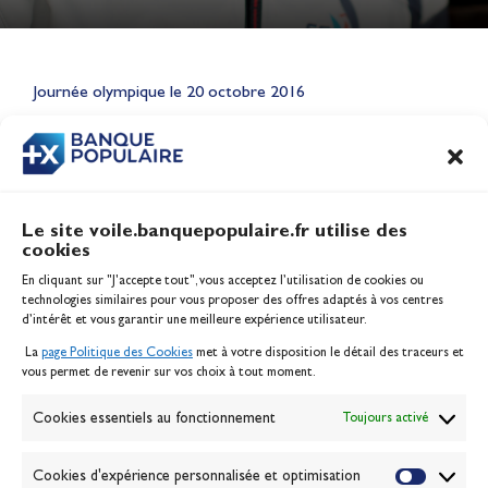
Lauriane Nolot en or à Long
Beach, sur le plan d'eau des
Jeux Olympiques 2028
Journée olympique le 20 octobre 2016
Actualités
CONTENU
ASSOCIÉ
Le site voile.banquepopulaire.fr utilise des
cookies
Banque Populaire
En cliquant sur "J'accepte tout", vous acceptez l’utilisation de cookies ou
Inscription serveur média
technologies similaires pour vous proposer des offres adaptés à vos centres
Contact
d’intérêt et vous garantir une meilleure expérience utilisateur.
Mentions légales
La
page Politique des Cookies
met à votre disposition le détail des traceurs et
Politique des cookies
vous permet de revenir sur vos choix à tout moment.
Gérer les cookies
Banque de la voile
Cookies essentiels au fonctionnement
Toujours activé
Galerie photo
Passion Voile TV
Cookies d'expérience personnalisée et optimisation