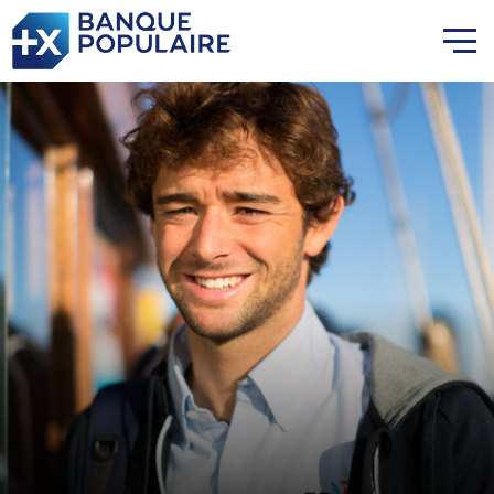
Lauriane Nolot en or à Long
Beach, sur le plan d'eau des