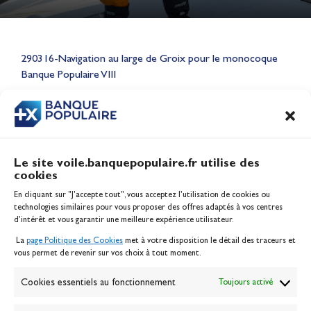
Lauriane Nolot en or à Long
Beach, sur le plan d'eau des
290316-Navigation au large de Groix pour le monocoque
Jeux Olympiques 2028
Banque Populaire VIII
Actualités
CONTENU
ASSOCIÉ
Le site voile.banquepopulaire.fr utilise des
cookies
Banque Populaire
En cliquant sur "J'accepte tout", vous acceptez l’utilisation de cookies ou
Inscription serveur média
technologies similaires pour vous proposer des offres adaptés à vos centres
Contact
d’intérêt et vous garantir une meilleure expérience utilisateur.
Mentions légales
La
page Politique des Cookies
met à votre disposition le détail des traceurs et
Politique des cookies
vous permet de revenir sur vos choix à tout moment.
Gérer les cookies
Banque de la voile
Cookies essentiels au fonctionnement
Toujours activé
Galerie photo