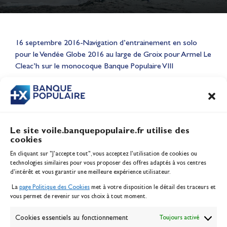
Lauriane Nolot en or à Long
16 septembre 2016-Navigation d’entrainement en solo
Beach, sur le plan d'eau des
pour le Vendée Globe 2016 au large de Groix pour Armel Le
Jeux Olympiques 2028
Cleac’h sur le monocoque Banque Populaire VIII
Actualités
CONTENU
ASSOCIÉ
Le site voile.banquepopulaire.fr utilise des
cookies
Banque Populaire
En cliquant sur "J'accepte tout", vous acceptez l’utilisation de cookies ou
Inscription serveur média
technologies similaires pour vous proposer des offres adaptés à vos centres
Contact
d’intérêt et vous garantir une meilleure expérience utilisateur.
Mentions légales
La
page Politique des Cookies
met à votre disposition le détail des traceurs et
Politique des cookies
vous permet de revenir sur vos choix à tout moment.
Gérer les cookies
Banque de la voile
Cookies essentiels au fonctionnement
Toujours activé