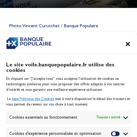
Lauriane Nolot en or à Long
Beach, sur le plan d'eau des
Jeux Olympiques 2028
Photo: Vincent Curutchet / Banque Populaire
Actualités
CONTENU
ASSOCIÉ
Le site voile.banquepopulaire.fr utilise des
cookies
Banque Populaire
En cliquant sur "J'accepte tout", vous acceptez l’utilisation de cookies ou
Inscription serveur média
technologies similaires pour vous proposer des offres adaptés à vos centres
Contact
d’intérêt et vous garantir une meilleure expérience utilisateur.
Mentions légales
La
page Politique des Cookies
met à votre disposition le détail des traceurs et
Politique des cookies
vous permet de revenir sur vos choix à tout moment.
Gérer les cookies
Banque de la voile
Cookies essentiels au fonctionnement
Toujours activé
Galerie photo
Passion Voile TV
Cookies d'expérience personnalisée et optimisation