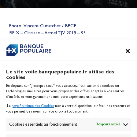
Lauriane Nolot en or à Long
Beach, sur le plan d'eau des
Photo : Vincent Curutchet / BPCE
Jeux Olympiques 2028
BP X – Clarisse – Armel TJV 2019 – 93
Actualités
CONTENU
ASSOCIÉ
Le site voile.banquepopulaire.fr utilise des
cookies
Banque Populaire
En cliquant sur "J'accepte tout", vous acceptez l’utilisation de cookies ou
Inscription serveur média
technologies similaires pour vous proposer des offres adaptés à vos centres
Contact
d’intérêt et vous garantir une meilleure expérience utilisateur.
Mentions légales
La
page Politique des Cookies
met à votre disposition le détail des traceurs et
Politique des cookies
vous permet de revenir sur vos choix à tout moment.
Gérer les cookies
Banque de la voile
Cookies essentiels au fonctionnement
Toujours activé
Galerie photo