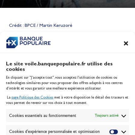
Lauriane Nolot en or à Long
Beach, sur le plan d'eau des
Jeux Olympiques 2028
Crédit : BPCE / Martin Keruzoré
Actualités
CONTENU
ASSOCIÉ
Le site voile.banquepopulaire.fr utilise des
cookies
Banque Populaire
En cliquant sur "J'accepte tout", vous acceptez l’utilisation de cookies ou
Inscription serveur média
technologies similaires pour vous proposer des offres adaptés à vos centres
Contact
d’intérêt et vous garantir une meilleure expérience utilisateur.
Mentions légales
La
page Politique des Cookies
met à votre disposition le détail des traceurs et
Politique des cookies
vous permet de revenir sur vos choix à tout moment.
Gérer les cookies
Banque de la voile
Cookies essentiels au fonctionnement
Toujours activé
Galerie photo
Passion Voile TV
Cookies d'expérience personnalisée et optimisation