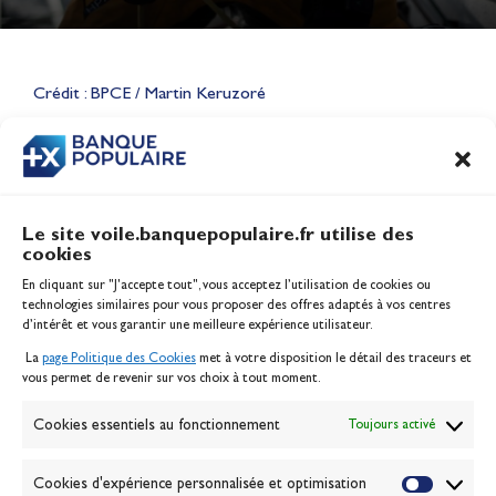
Lauriane Nolot en or à Long
Beach, sur le plan d'eau des
Jeux Olympiques 2028
Crédit : BPCE / Martin Keruzoré
Actualités
CONTENU
ASSOCIÉ
Le site voile.banquepopulaire.fr utilise des
cookies
Banque Populaire
En cliquant sur "J'accepte tout", vous acceptez l’utilisation de cookies ou
Inscription serveur média
technologies similaires pour vous proposer des offres adaptés à vos centres
Contact
d’intérêt et vous garantir une meilleure expérience utilisateur.
Mentions légales
La
page Politique des Cookies
met à votre disposition le détail des traceurs et
Politique des cookies
vous permet de revenir sur vos choix à tout moment.
Gérer les cookies
Banque de la voile
Cookies essentiels au fonctionnement
Toujours activé
Galerie photo
Passion Voile TV
Cookies d'expérience personnalisée et optimisation