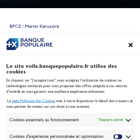
Lauriane Nolot en or à Long
Beach, sur le plan d'eau des
Jeux Olympiques 2028
BPCE / Martin Keruzoré
Actualités
CONTENU
ASSOCIÉ
Le site voile.banquepopulaire.fr utilise des
cookies
Banque Populaire
En cliquant sur "J'accepte tout", vous acceptez l’utilisation de cookies ou
Inscription serveur média
technologies similaires pour vous proposer des offres adaptés à vos centres
Contact
d’intérêt et vous garantir une meilleure expérience utilisateur.
Mentions légales
La
page Politique des Cookies
met à votre disposition le détail des traceurs et
Politique des cookies
vous permet de revenir sur vos choix à tout moment.
Gérer les cookies
Banque de la voile
Cookies essentiels au fonctionnement
Toujours activé
Galerie photo
Passion Voile TV
Cookies d'expérience personnalisée et optimisation