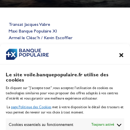
Lauriane Nolot en or à Long
Transat Jacques Vabre
Beach, sur le plan d'eau des
Maxi Banque Populaire XI
Jeux Olympiques 2028
Armel le Cléac’h / Kevin Escoffier
Actualités
CONTENU
ASSOCIÉ
Le site voile.banquepopulaire.fr utilise des
cookies
Banque Populaire
En cliquant sur "J'accepte tout", vous acceptez l’utilisation de cookies ou
Inscription serveur média
technologies similaires pour vous proposer des offres adaptés à vos centres
Contact
d’intérêt et vous garantir une meilleure expérience utilisateur.
Mentions légales
La
page Politique des Cookies
met à votre disposition le détail des traceurs et
Politique des cookies
vous permet de revenir sur vos choix à tout moment.
Gérer les cookies
Banque de la voile
Cookies essentiels au fonctionnement
Toujours activé