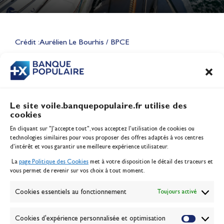
Lauriane Nolot en or à Long
Beach, sur le plan d'eau des
Jeux Olympiques 2028
Crédit : Aurélien Le Bourhis / BPCE
Actualités
CONTENU
ASSOCIÉ
Le site voile.banquepopulaire.fr utilise des
cookies
Banque Populaire
En cliquant sur "J'accepte tout", vous acceptez l’utilisation de cookies ou
Inscription serveur média
technologies similaires pour vous proposer des offres adaptés à vos centres
Contact
d’intérêt et vous garantir une meilleure expérience utilisateur.
Mentions légales
La
page Politique des Cookies
met à votre disposition le détail des traceurs et
Politique des cookies
vous permet de revenir sur vos choix à tout moment.
Gérer les cookies
Banque de la voile
Cookies essentiels au fonctionnement
Toujours activé
Galerie photo
Passion Voile TV
Cookies d'expérience personnalisée et optimisation