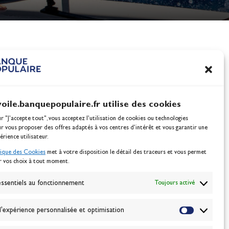
nes
100% Glisse - Écoles F
Voile : la référence glis
Actualités
voile.banquepopulaire.fr utilise des cookies
ur "J'accepte tout", vous acceptez l’utilisation de cookies ou technologies
ur vous proposer des offres adaptés à vos centres d’intérêt et vous garantir une
érience utilisateur.
tique des Cookies
met à votre disposition le détail des traceurs et vous permet
r vos choix à tout moment.
NEWSLETTER
BONNEZ-VOUS
ssentiels au fonctionnement
Toujours activé
'expérience personnalisée et optimisation
VALIDER