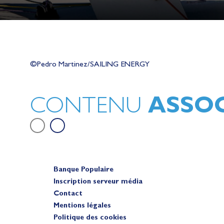
Lauriane Nolot en or à Long Beac
sur le plan d'eau des Jeux Olympi
©Pedro Martinez/SAILING ENERGY
2028
Actualités
ASSOC
CONTENU
Banque Populaire
Inscription serveur média
Contact
Mentions légales
Politique des cookies