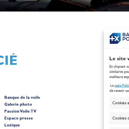
h,
Mathilde Lovadina et Lou
ques
Berthomieu, vice-champion
d'Europe !
Actualités
IÉ
Le site 
En cliquant s
similaires po
meilleure exp
La
page Poli
de revenir su
Banque de la voile
A
Cookies e
Galerie photo
Passion Voile TV
Espace presse
Cookies d
Lexique