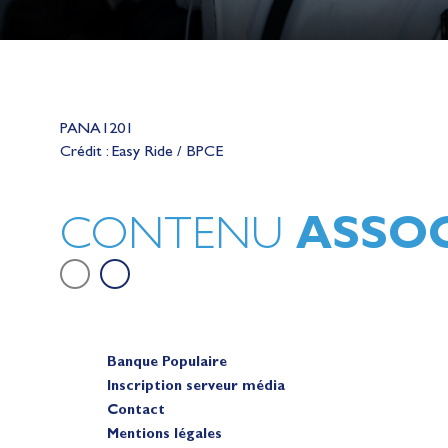
Lauriane Nolot en or à Long Beac
PANA1201
sur le plan d'eau des Jeux Olympi
Crédit : Easy Ride / BPCE
2028
Actualités
ASSOC
CONTENU
Banque Populaire
Inscription serveur média
Contact
Mentions légales