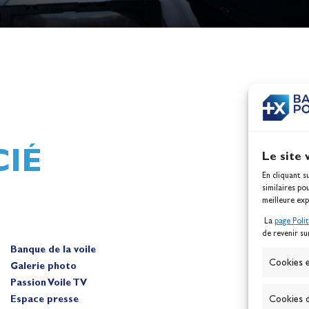
h,
Mathilde Lovadina et Lou
ques
Berthomieu, vice-champion
d'Europe !
Actualités
IÉ
Le site 
En cliquant s
similaires po
meilleure exp
La
page Poli
de revenir su
Banque de la voile
A
Cookies e
Galerie photo
Passion Voile TV
Espace presse
Cookies d