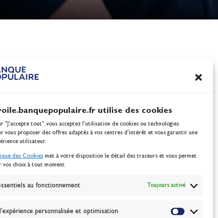
nes
100% Glisse - Écoles F
Voile : la référence glis
Actualités
voile.banquepopulaire.fr utilise des cookies
ur "J'accepte tout", vous acceptez l’utilisation de cookies ou technologies
ur vous proposer des offres adaptés à vos centres d’intérêt et vous garantir une
érience utilisateur.
tique des Cookies
met à votre disposition le détail des traceurs et vous permet
r vos choix à tout moment.
NEWSLETTER
BONNEZ-VOUS
ssentiels au fonctionnement
Toujours activé
'expérience personnalisée et optimisation