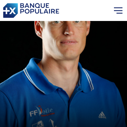
Lauriane Nolot en or à Long
Beach, sur le plan d'eau des