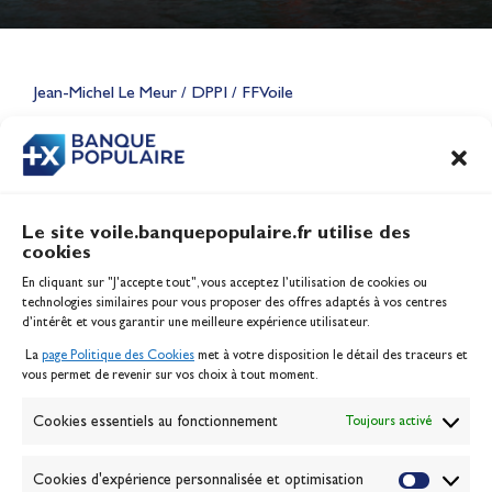
Lauriane Nolot en or à Long
Beach, sur le plan d'eau des
Jeux Olympiques 2028
Jean-Michel Le Meur / DPPI / FFVoile
Actualités
CONTENU
ASSOCIÉ
Le site voile.banquepopulaire.fr utilise des
cookies
Banque Populaire
En cliquant sur "J'accepte tout", vous acceptez l’utilisation de cookies ou
Inscription serveur média
technologies similaires pour vous proposer des offres adaptés à vos centres
Contact
d’intérêt et vous garantir une meilleure expérience utilisateur.
Mentions légales
La
page Politique des Cookies
met à votre disposition le détail des traceurs et
Politique des cookies
vous permet de revenir sur vos choix à tout moment.
Gérer les cookies
Banque de la voile
Cookies essentiels au fonctionnement
Toujours activé
Galerie photo
Passion Voile TV
Cookies d'expérience personnalisée et optimisation