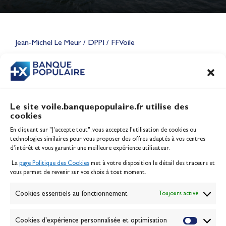
Lauriane Nolot en or à Long
Beach, sur le plan d'eau des
Jeux Olympiques 2028
Jean-Michel Le Meur / DPPI / FFVoile
Actualités
CONTENU
ASSOCIÉ
Le site voile.banquepopulaire.fr utilise des
cookies
Banque Populaire
En cliquant sur "J'accepte tout", vous acceptez l’utilisation de cookies ou
Inscription serveur média
technologies similaires pour vous proposer des offres adaptés à vos centres
Contact
d’intérêt et vous garantir une meilleure expérience utilisateur.
Mentions légales
La
page Politique des Cookies
met à votre disposition le détail des traceurs et
Politique des cookies
vous permet de revenir sur vos choix à tout moment.
Gérer les cookies
Banque de la voile
Cookies essentiels au fonctionnement
Toujours activé
Galerie photo
Passion Voile TV
Cookies d'expérience personnalisée et optimisation