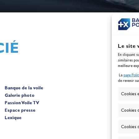
h,
Mathilde Lovadina et Lou
ques
Berthomieu, vice-champion
d'Europe !
Actualités
IÉ
Le site 
En cliquant s
similaires po
meilleure exp
La
page Poli
de revenir su
Banque de la voile
A
Cookies e
Galerie photo
Passion Voile TV
Espace presse
Cookies d
Lexique
Cookies d