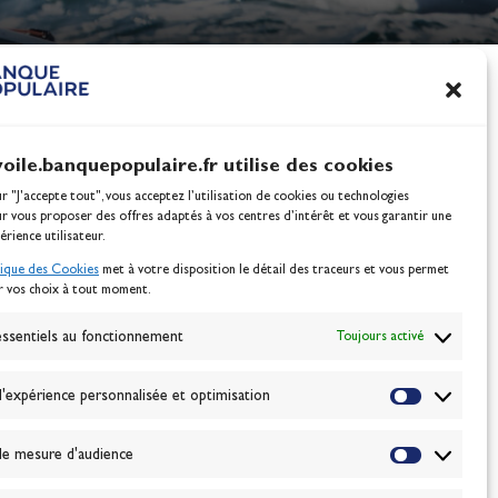
nes
100% Glisse - Écoles F
Voile : la référence glis
Actualités
voile.banquepopulaire.fr utilise des cookies
ur "J'accepte tout", vous acceptez l’utilisation de cookies ou technologies
ur vous proposer des offres adaptés à vos centres d’intérêt et vous garantir une
érience utilisateur.
tique des Cookies
met à votre disposition le détail des traceurs et vous permet
r vos choix à tout moment.
NEWSLETTER
BONNEZ-VOUS
ssentiels au fonctionnement
Toujours activé
'expérience personnalisée et optimisation
VALIDER
e mesure d'audience
J'accepte la
politique de confidentialité