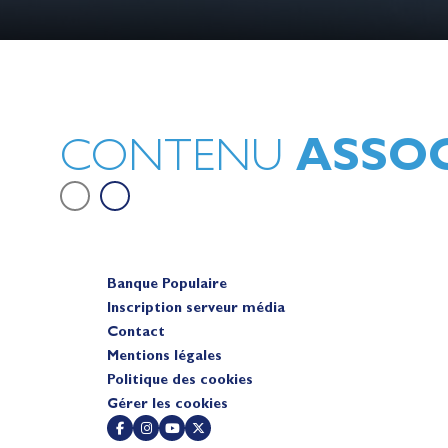
Lauriane Nolot en or à Long Beac
sur le plan d'eau des Jeux Olympi
2028
Actualités
ASSOC
CONTENU
Banque Populaire
Inscription serveur média
Contact
Mentions légales
Politique des cookies
Gérer les cookies