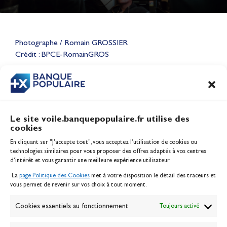
Lauriane Nolot en or à Long
Beach, sur le plan d'eau des
Photographe / Romain GROSSIER
Jeux Olympiques 2028
Crédit : BPCE-RomainGROS
Actualités
CONTENU
ASSOCIÉ
Le site voile.banquepopulaire.fr utilise des
cookies
Banque Populaire
En cliquant sur "J'accepte tout", vous acceptez l’utilisation de cookies ou
Inscription serveur média
technologies similaires pour vous proposer des offres adaptés à vos centres
Contact
d’intérêt et vous garantir une meilleure expérience utilisateur.
Mentions légales
La
page Politique des Cookies
met à votre disposition le détail des traceurs et
Politique des cookies
vous permet de revenir sur vos choix à tout moment.
Gérer les cookies
Banque de la voile
Cookies essentiels au fonctionnement
Toujours activé
Galerie photo