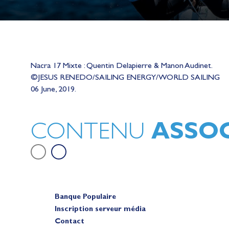
Nacra 17 Mixte : Quentin Delapierre & Manon Audinet.
Lauriane Nolot en or à Long Beac
©JESUS RENEDO/SAILING ENERGY/WORLD SAILING
sur le plan d'eau des Jeux Olympi
06 June, 2019.
2028
Actualités
ASSOC
CONTENU
Banque Populaire
Inscription serveur média
Contact