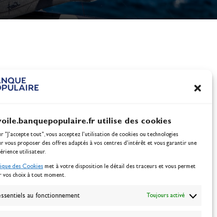
nes
100% Glisse - Écoles F
Voile : la référence glis
Actualités
voile.banquepopulaire.fr utilise des cookies
ur "J'accepte tout", vous acceptez l’utilisation de cookies ou technologies
ur vous proposer des offres adaptés à vos centres d’intérêt et vous garantir une
érience utilisateur.
tique des Cookies
met à votre disposition le détail des traceurs et vous permet
r vos choix à tout moment.
NEWSLETTER
BONNEZ-VOUS
ssentiels au fonctionnement
Toujours activé