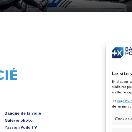
h,
Mathilde Lovadina et Lou
ques
Berthomieu, vice-champion
d'Europe !
Actualités
IÉ
Le site 
En cliquant s
similaires po
meilleure exp
La
page Poli
de revenir su
Banque de la voile
A
Cookies e
Galerie photo
Passion Voile TV