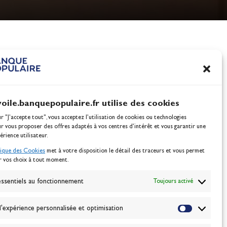
nes
100% Glisse - Écoles F
tte échelle1 du futur Maxi Trimaran Banque Populaire IX.
Voile : la référence glis
Actualités
voile.banquepopulaire.fr utilise des cookies
ur "J'accepte tout", vous acceptez l’utilisation de cookies ou technologies
ur vous proposer des offres adaptés à vos centres d’intérêt et vous garantir une
érience utilisateur.
tique des Cookies
met à votre disposition le détail des traceurs et vous permet
r vos choix à tout moment.
NEWSLETTER
BONNEZ-VOUS
ssentiels au fonctionnement
Toujours activé
'expérience personnalisée et optimisation
VALIDER