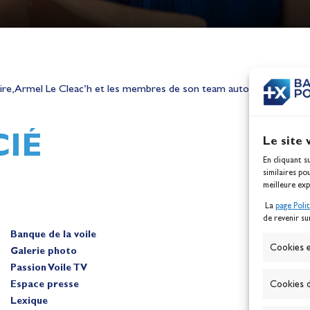
h,
Mathilde Lovadina et Lou
ques
Berthomieu, vice-champion
ire, Armel Le Cleac’h et les membres de son team autour de la maque
d'Europe !
Actualités
IÉ
Le site 
En cliquant s
similaires po
meilleure exp
La
page Poli
de revenir su
Banque de la voile
A
Cookies e
Galerie photo
Passion Voile TV
Espace presse
Cookies d
Lexique