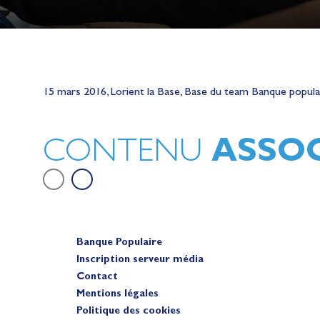
Lauriane Nolot en or à Long Beac
sur le plan d'eau des Jeux Olympi
15 mars 2016, Lorient la Base, Base du team Banque popula
2028
Actualités
ASSOC
CONTENU
Banque Populaire
Inscription serveur média
Contact
Mentions légales
Politique des cookies