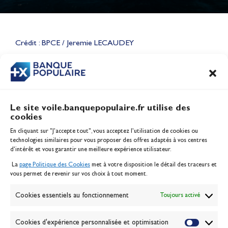
Lauriane Nolot en or à Long
Beach, sur le plan d'eau des
Jeux Olympiques 2028
Crédit : BPCE / Jeremie LECAUDEY
Actualités
CONTENU
ASSOCIÉ
Le site voile.banquepopulaire.fr utilise des
cookies
Banque Populaire
En cliquant sur "J'accepte tout", vous acceptez l’utilisation de cookies ou
Inscription serveur média
technologies similaires pour vous proposer des offres adaptés à vos centres
Contact
d’intérêt et vous garantir une meilleure expérience utilisateur.
Mentions légales
La
page Politique des Cookies
met à votre disposition le détail des traceurs et
Politique des cookies
vous permet de revenir sur vos choix à tout moment.
Gérer les cookies
Banque de la voile
Cookies essentiels au fonctionnement
Toujours activé
Galerie photo
Passion Voile TV
Cookies d'expérience personnalisée et optimisation