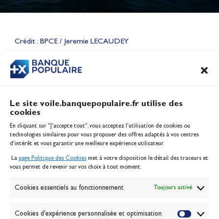
Lauriane Nolot en or à Long
Beach, sur le plan d'eau des
Jeux Olympiques 2028
Crédit : BPCE / Jeremie LECAUDEY
Actualités
CONTENU
ASSOCIÉ
Le site voile.banquepopulaire.fr utilise des
cookies
Banque Populaire
En cliquant sur "J'accepte tout", vous acceptez l’utilisation de cookies ou
Inscription serveur média
technologies similaires pour vous proposer des offres adaptés à vos centres
Contact
d’intérêt et vous garantir une meilleure expérience utilisateur.
Mentions légales
La
page Politique des Cookies
met à votre disposition le détail des traceurs et
Politique des cookies
vous permet de revenir sur vos choix à tout moment.
Gérer les cookies
Banque de la voile
Cookies essentiels au fonctionnement
Toujours activé
Galerie photo
Passion Voile TV
Cookies d'expérience personnalisée et optimisation