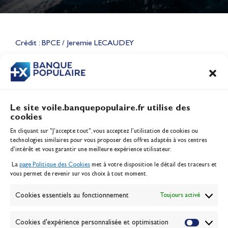
Lauriane Nolot en or à Long
Beach, sur le plan d'eau des
Jeux Olympiques 2028
Crédit : BPCE / Jeremie LECAUDEY
Actualités
CONTENU
ASSOCIÉ
Le site voile.banquepopulaire.fr utilise des
cookies
Banque Populaire
En cliquant sur "J'accepte tout", vous acceptez l’utilisation de cookies ou
Inscription serveur média
technologies similaires pour vous proposer des offres adaptés à vos centres
Contact
d’intérêt et vous garantir une meilleure expérience utilisateur.
Mentions légales
La
page Politique des Cookies
met à votre disposition le détail des traceurs et
Politique des cookies
vous permet de revenir sur vos choix à tout moment.
Gérer les cookies
Banque de la voile
Cookies essentiels au fonctionnement
Toujours activé
Galerie photo
Passion Voile TV
Cookies d'expérience personnalisée et optimisation