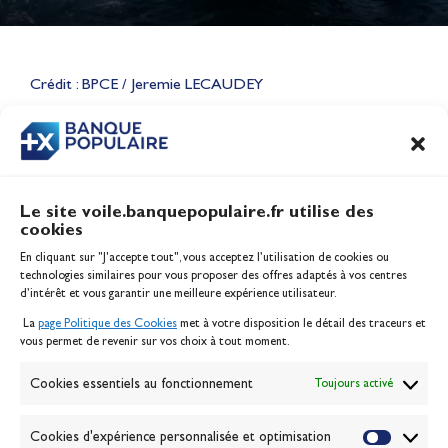
Lauriane Nolot en or à Long
Beach, sur le plan d'eau des
Jeux Olympiques 2028
Crédit : BPCE / Jeremie LECAUDEY
Actualités
CONTENU
ASSOCIÉ
Le site voile.banquepopulaire.fr utilise des
cookies
Banque Populaire
En cliquant sur "J'accepte tout", vous acceptez l’utilisation de cookies ou
Inscription serveur média
technologies similaires pour vous proposer des offres adaptés à vos centres
Contact
d’intérêt et vous garantir une meilleure expérience utilisateur.
Mentions légales
La
page Politique des Cookies
met à votre disposition le détail des traceurs et
Politique des cookies
vous permet de revenir sur vos choix à tout moment.
Gérer les cookies
Banque de la voile
Cookies essentiels au fonctionnement
Toujours activé
Galerie photo
Passion Voile TV
Cookies d'expérience personnalisée et optimisation