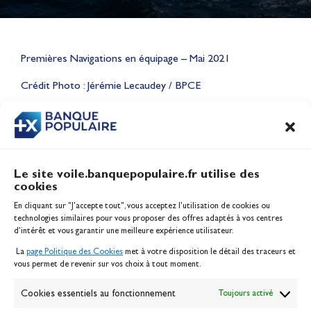
Lauriane Nolot en or à Long
Premières Navigations en équipage – Mai 2021
Beach, sur le plan d'eau des
Jeux Olympiques 2028
Crédit Photo : Jérémie Lecaudey / BPCE
Actualités
CONTENU
ASSOCIÉ
Le site voile.banquepopulaire.fr utilise des
cookies
Banque Populaire
En cliquant sur "J'accepte tout", vous acceptez l’utilisation de cookies ou
Inscription serveur média
technologies similaires pour vous proposer des offres adaptés à vos centres
Contact
d’intérêt et vous garantir une meilleure expérience utilisateur.
Mentions légales
La
page Politique des Cookies
met à votre disposition le détail des traceurs et
Politique des cookies
vous permet de revenir sur vos choix à tout moment.
Gérer les cookies
Banque de la voile
Cookies essentiels au fonctionnement
Toujours activé
Galerie photo