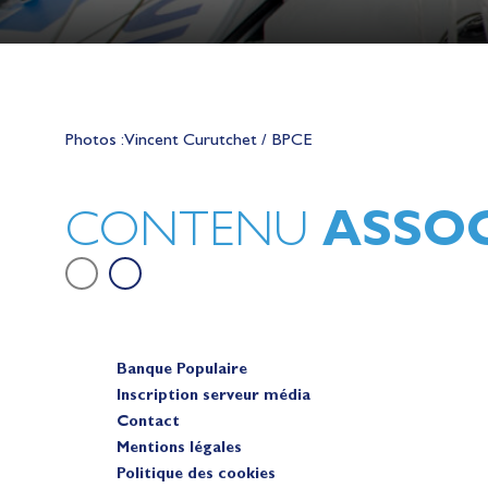
Lauriane Nolot en or à Long Beac
sur le plan d'eau des Jeux Olympi
Photos : Vincent Curutchet / BPCE
2028
Actualités
ASSOC
CONTENU
Banque Populaire
Inscription serveur média
Contact
Mentions légales
Politique des cookies