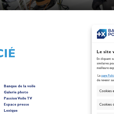
h,
Mathilde Lovadina et Lou
ques
Berthomieu, vice-champion
d'Europe !
Actualités
IÉ
Le site 
En cliquant s
similaires po
meilleure exp
La
page Poli
de revenir su
Banque de la voile
A
Cookies e
Galerie photo
Passion Voile TV
Espace presse
Cookies d
Lexique