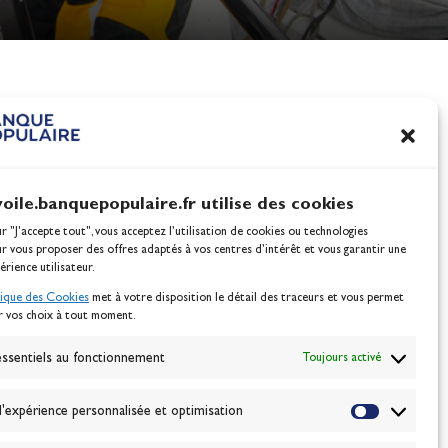
nes
100% Glisse - Écoles F
Voile : la référence glis
Actualités
voile.banquepopulaire.fr utilise des cookies
ur "J'accepte tout", vous acceptez l’utilisation de cookies ou technologies
ur vous proposer des offres adaptés à vos centres d’intérêt et vous garantir une
érience utilisateur.
tique des Cookies
met à votre disposition le détail des traceurs et vous permet
r vos choix à tout moment.
NEWSLETTER
BONNEZ-VOUS
ssentiels au fonctionnement
Toujours activé
'expérience personnalisée et optimisation
VALIDER