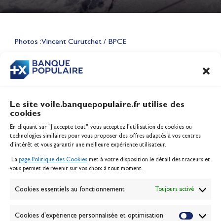
Lauriane Nolot en or à Long
Beach, sur le plan d'eau des
Jeux Olympiques 2028
Photos : Vincent Curutchet / BPCE
Actualités
CONTENU
ASSOCIÉ
Le site voile.banquepopulaire.fr utilise des
cookies
Banque Populaire
En cliquant sur "J'accepte tout", vous acceptez l’utilisation de cookies ou
Inscription serveur média
technologies similaires pour vous proposer des offres adaptés à vos centres
Contact
d’intérêt et vous garantir une meilleure expérience utilisateur.
Mentions légales
La
page Politique des Cookies
met à votre disposition le détail des traceurs et
Politique des cookies
vous permet de revenir sur vos choix à tout moment.
Gérer les cookies
Banque de la voile
Cookies essentiels au fonctionnement
Toujours activé
Galerie photo
Passion Voile TV
Cookies d'expérience personnalisée et optimisation