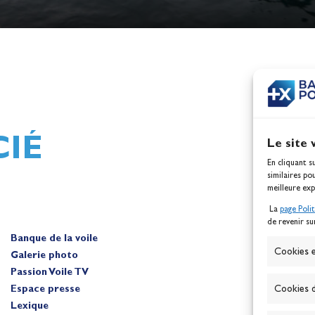
h,
Mathilde Lovadina et Lou
ques
Berthomieu, vice-champion
d'Europe !
Actualités
IÉ
Le site 
En cliquant s
similaires po
meilleure exp
La
page Poli
de revenir su
Banque de la voile
A
Cookies e
Galerie photo
Passion Voile TV
Espace presse
Cookies d
Lexique