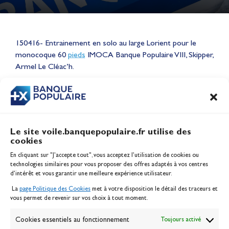
Lauriane Nolot en or à Long
150416- Entrainement en solo au large Lorient pour le
Beach, sur le plan d'eau des
monocoque 60
pieds
IMOCA Banque Populaire VIII, Skipper,
Jeux Olympiques 2028
Armel Le Cléac’h.
Actualités
CONTENU
ASSOCIÉ
Le site voile.banquepopulaire.fr utilise des
cookies
Banque Populaire
En cliquant sur "J'accepte tout", vous acceptez l’utilisation de cookies ou
Inscription serveur média
technologies similaires pour vous proposer des offres adaptés à vos centres
Contact
d’intérêt et vous garantir une meilleure expérience utilisateur.
Mentions légales
La
page Politique des Cookies
met à votre disposition le détail des traceurs et
Politique des cookies
vous permet de revenir sur vos choix à tout moment.
Gérer les cookies
Banque de la voile
Cookies essentiels au fonctionnement
Toujours activé