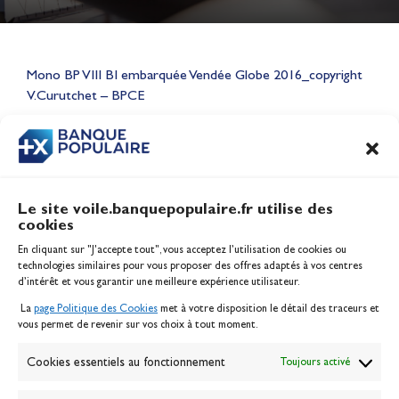
Lauriane Nolot en or à Long
Beach, sur le plan d'eau des
Mono BP VIII BI embarquée Vendée Globe 2016_copyright
Jeux Olympiques 2028
V.Curutchet – BPCE
Actualités
CONTENU
ASSOCIÉ
Le site voile.banquepopulaire.fr utilise des
cookies
Banque Populaire
En cliquant sur "J'accepte tout", vous acceptez l’utilisation de cookies ou
Inscription serveur média
technologies similaires pour vous proposer des offres adaptés à vos centres
Contact
d’intérêt et vous garantir une meilleure expérience utilisateur.
Mentions légales
La
page Politique des Cookies
met à votre disposition le détail des traceurs et
Politique des cookies
vous permet de revenir sur vos choix à tout moment.
Gérer les cookies
Banque de la voile
Cookies essentiels au fonctionnement
Toujours activé
Galerie photo