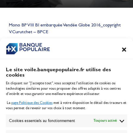
Lauriane Nolot en or à Long
Beach, sur le plan d'eau des
Mono BP VIII BI embarquée Vendée Globe 2016_copyright
Jeux Olympiques 2028
V.Curutchet – BPCE
Actualités
CONTENU
ASSOCIÉ
Le site voile.banquepopulaire.fr utilise des
cookies
Banque Populaire
En cliquant sur "J'accepte tout", vous acceptez l’utilisation de cookies ou
Inscription serveur média
technologies similaires pour vous proposer des offres adaptés à vos centres
Contact
d’intérêt et vous garantir une meilleure expérience utilisateur.
Mentions légales
La
page Politique des Cookies
met à votre disposition le détail des traceurs et
Politique des cookies
vous permet de revenir sur vos choix à tout moment.
Gérer les cookies
Banque de la voile
Cookies essentiels au fonctionnement
Toujours activé
Galerie photo