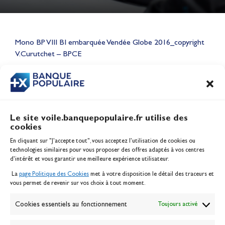
Lauriane Nolot en or à Long
Beach, sur le plan d'eau des
Mono BP VIII BI embarquée Vendée Globe 2016_copyright
Jeux Olympiques 2028
V.Curutchet – BPCE
Actualités
CONTENU
ASSOCIÉ
Le site voile.banquepopulaire.fr utilise des
cookies
Banque Populaire
En cliquant sur "J'accepte tout", vous acceptez l’utilisation de cookies ou
Inscription serveur média
technologies similaires pour vous proposer des offres adaptés à vos centres
Contact
d’intérêt et vous garantir une meilleure expérience utilisateur.
Mentions légales
La
page Politique des Cookies
met à votre disposition le détail des traceurs et
Politique des cookies
vous permet de revenir sur vos choix à tout moment.
Gérer les cookies
Banque de la voile
Cookies essentiels au fonctionnement
Toujours activé
Galerie photo