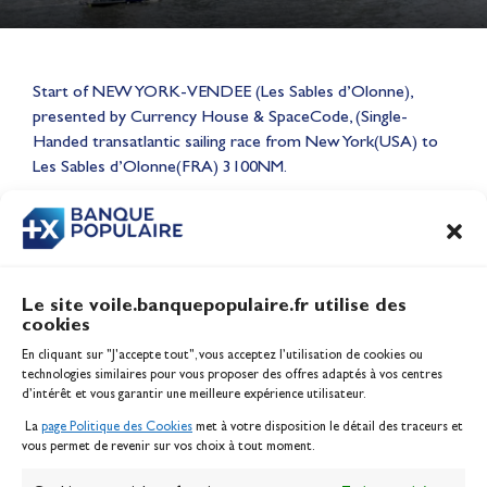
Start of NEW YORK-VENDEE (Les Sables d’Olonne),
Lauriane Nolot en or à Long
presented by Currency House & SpaceCode, (Single-
Beach, sur le plan d'eau des
Handed transatlantic sailing race from New York(USA) to
Jeux Olympiques 2028
Les Sables d’Olonne(FRA) 3100NM.
Actualités
CONTENU
ASSOCIÉ
Le site voile.banquepopulaire.fr utilise des
cookies
Banque Populaire
En cliquant sur "J'accepte tout", vous acceptez l’utilisation de cookies ou
Inscription serveur média
technologies similaires pour vous proposer des offres adaptés à vos centres
Contact
d’intérêt et vous garantir une meilleure expérience utilisateur.
Mentions légales
La
page Politique des Cookies
met à votre disposition le détail des traceurs et
Politique des cookies
vous permet de revenir sur vos choix à tout moment.
Gérer les cookies