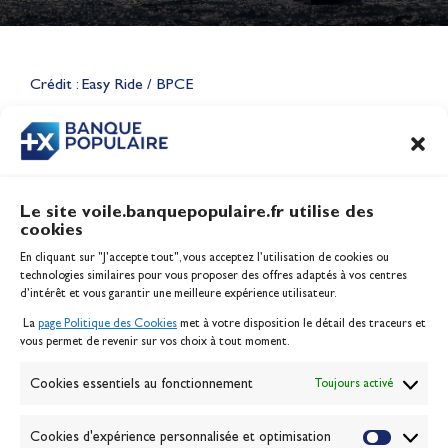
Lauriane Nolot en or à Long
Beach, sur le plan d'eau des
Jeux Olympiques 2028
Crédit : Easy Ride / BPCE
Actualités
CONTENU
ASSOCIÉ
Le site voile.banquepopulaire.fr utilise des
cookies
Banque Populaire
En cliquant sur "J'accepte tout", vous acceptez l’utilisation de cookies ou
Inscription serveur média
technologies similaires pour vous proposer des offres adaptés à vos centres
Contact
d’intérêt et vous garantir une meilleure expérience utilisateur.
Mentions légales
La
page Politique des Cookies
met à votre disposition le détail des traceurs et
Politique des cookies
vous permet de revenir sur vos choix à tout moment.
Gérer les cookies
Banque de la voile
Cookies essentiels au fonctionnement
Toujours activé
Galerie photo
Passion Voile TV
Cookies d'expérience personnalisée et optimisation