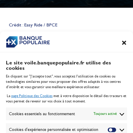
Lauriane Nolot en or à Long
Beach, sur le plan d'eau des
Jeux Olympiques 2028
Crédit : Easy Ride / BPCE
Actualités
CONTENU
ASSOCIÉ
Le site voile.banquepopulaire.fr utilise des
cookies
Banque Populaire
En cliquant sur "J'accepte tout", vous acceptez l’utilisation de cookies ou
Inscription serveur média
technologies similaires pour vous proposer des offres adaptés à vos centres
Contact
d’intérêt et vous garantir une meilleure expérience utilisateur.
Mentions légales
La
page Politique des Cookies
met à votre disposition le détail des traceurs et
Politique des cookies
vous permet de revenir sur vos choix à tout moment.
Gérer les cookies
Banque de la voile
Cookies essentiels au fonctionnement
Toujours activé
Galerie photo
Passion Voile TV
Cookies d'expérience personnalisée et optimisation