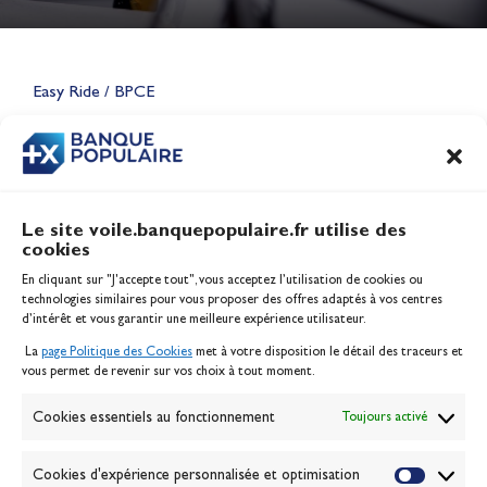
Lauriane Nolot en or à Long
Beach, sur le plan d'eau des
Jeux Olympiques 2028
Easy Ride / BPCE
Actualités
CONTENU
ASSOCIÉ
Le site voile.banquepopulaire.fr utilise des
cookies
Banque Populaire
En cliquant sur "J'accepte tout", vous acceptez l’utilisation de cookies ou
Inscription serveur média
technologies similaires pour vous proposer des offres adaptés à vos centres
Contact
d’intérêt et vous garantir une meilleure expérience utilisateur.
Mentions légales
La
page Politique des Cookies
met à votre disposition le détail des traceurs et
Politique des cookies
vous permet de revenir sur vos choix à tout moment.
Gérer les cookies
Banque de la voile
Cookies essentiels au fonctionnement
Toujours activé
Galerie photo
Passion Voile TV
Cookies d'expérience personnalisée et optimisation