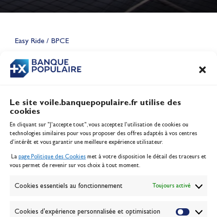
Lauriane Nolot en or à Long
Beach, sur le plan d'eau des
Jeux Olympiques 2028
Easy Ride / BPCE
Actualités
CONTENU
ASSOCIÉ
Le site voile.banquepopulaire.fr utilise des
cookies
Banque Populaire
En cliquant sur "J'accepte tout", vous acceptez l’utilisation de cookies ou
Inscription serveur média
technologies similaires pour vous proposer des offres adaptés à vos centres
Contact
d’intérêt et vous garantir une meilleure expérience utilisateur.
Mentions légales
La
page Politique des Cookies
met à votre disposition le détail des traceurs et
Politique des cookies
vous permet de revenir sur vos choix à tout moment.
Gérer les cookies
Banque de la voile
Cookies essentiels au fonctionnement
Toujours activé
Galerie photo
Passion Voile TV
Cookies d'expérience personnalisée et optimisation