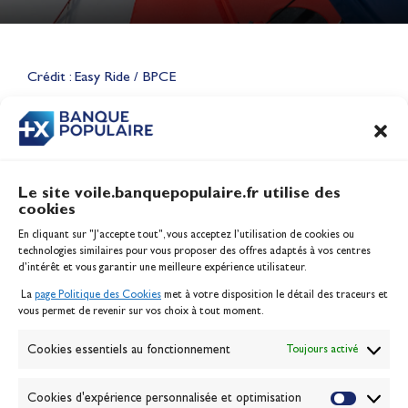
Lauriane Nolot en or à Long
Beach, sur le plan d'eau des
Jeux Olympiques 2028
Crédit : Easy Ride / BPCE
Actualités
CONTENU
ASSOCIÉ
Le site voile.banquepopulaire.fr utilise des
cookies
Banque Populaire
En cliquant sur "J'accepte tout", vous acceptez l’utilisation de cookies ou
Inscription serveur média
technologies similaires pour vous proposer des offres adaptés à vos centres
Contact
d’intérêt et vous garantir une meilleure expérience utilisateur.
Mentions légales
La
page Politique des Cookies
met à votre disposition le détail des traceurs et
Politique des cookies
vous permet de revenir sur vos choix à tout moment.
Gérer les cookies
Banque de la voile
Cookies essentiels au fonctionnement
Toujours activé
Galerie photo
Passion Voile TV
Cookies d'expérience personnalisée et optimisation