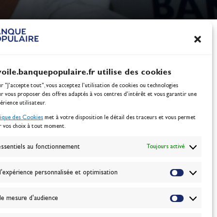
nes
100% Glisse - Écoles F
Voile : la référence glis
Actualités
voile.banquepopulaire.fr utilise des cookies
ur "J'accepte tout", vous acceptez l’utilisation de cookies ou technologies
ur vous proposer des offres adaptés à vos centres d’intérêt et vous garantir une
érience utilisateur.
tique des Cookies
met à votre disposition le détail des traceurs et vous permet
r vos choix à tout moment.
NEWSLETTER
BONNEZ-VOUS
ssentiels au fonctionnement
Toujours activé
'expérience personnalisée et optimisation
VALIDER
e mesure d'audience
J'accepte la
politique de confidentialité