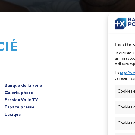
h,
Mathilde Lovadina et Lou
ques
Berthomieu, vice-champion
d'Europe !
Actualités
IÉ
Le site 
En cliquant s
similaires po
meilleure exp
La
page Poli
de revenir su
Banque de la voile
A
Cookies e
Galerie photo
Passion Voile TV
Espace presse
Cookies d
Lexique
Cookies d