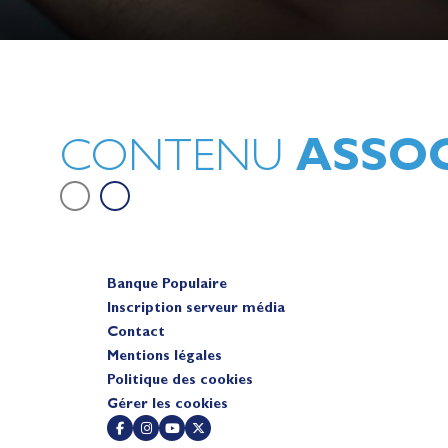
Lauriane Nolot en or à Long Beac
sur le plan d'eau des Jeux Olympi
2028
Actualités
ASSOC
CONTENU
Banque Populaire
Inscription serveur média
Contact
Mentions légales
Politique des cookies
Gérer les cookies