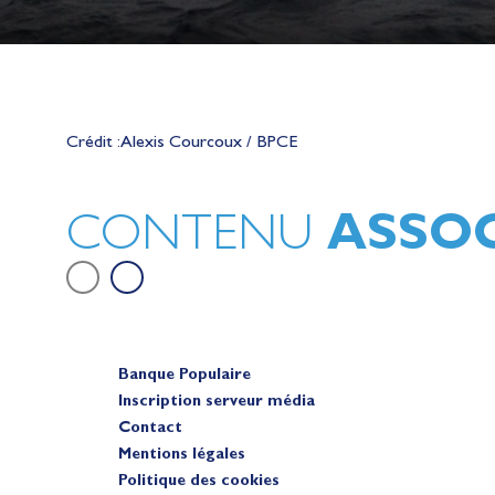
Lauriane Nolot en or à Long Beac
sur le plan d'eau des Jeux Olympi
Crédit : Alexis Courcoux / BPCE
2028
Actualités
ASSOC
CONTENU
Banque Populaire
Inscription serveur média
Contact
Mentions légales
Politique des cookies