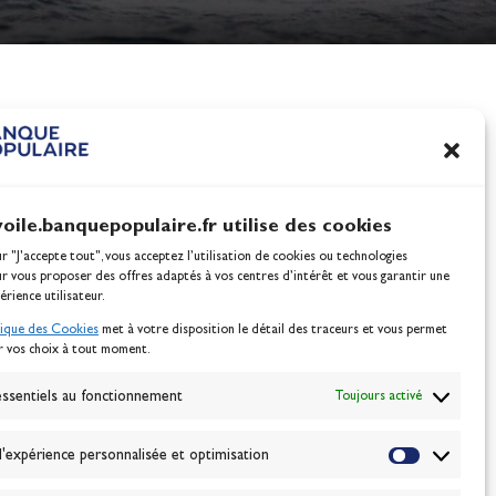
nes
100% Glisse - Écoles F
Voile : la référence glis
Actualités
voile.banquepopulaire.fr utilise des cookies
ur "J'accepte tout", vous acceptez l’utilisation de cookies ou technologies
ur vous proposer des offres adaptés à vos centres d’intérêt et vous garantir une
érience utilisateur.
tique des Cookies
met à votre disposition le détail des traceurs et vous permet
r vos choix à tout moment.
NEWSLETTER
BONNEZ-VOUS
ssentiels au fonctionnement
Toujours activé
'expérience personnalisée et optimisation
VALIDER