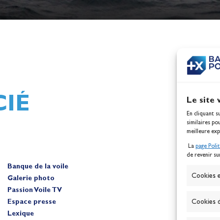
h,
Mathilde Lovadina et Lou
ques
Berthomieu, vice-champion
d'Europe !
Actualités
IÉ
Le site 
En cliquant s
similaires po
meilleure exp
La
page Poli
de revenir su
Banque de la voile
A
Cookies e
Galerie photo
Passion Voile TV
Espace presse
Cookies d
Lexique