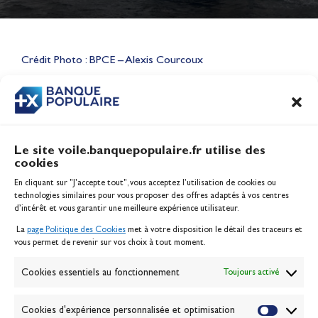
Lauriane Nolot en or à Long
Beach, sur le plan d'eau des
Jeux Olympiques 2028
Crédit Photo : BPCE – Alexis Courcoux
Actualités
CONTENU
ASSOCIÉ
Le site voile.banquepopulaire.fr utilise des
cookies
Banque Populaire
En cliquant sur "J'accepte tout", vous acceptez l’utilisation de cookies ou
Inscription serveur média
technologies similaires pour vous proposer des offres adaptés à vos centres
Contact
d’intérêt et vous garantir une meilleure expérience utilisateur.
Mentions légales
La
page Politique des Cookies
met à votre disposition le détail des traceurs et
Politique des cookies
vous permet de revenir sur vos choix à tout moment.
Gérer les cookies
Banque de la voile
Cookies essentiels au fonctionnement
Toujours activé
Galerie photo
Passion Voile TV
Cookies d'expérience personnalisée et optimisation