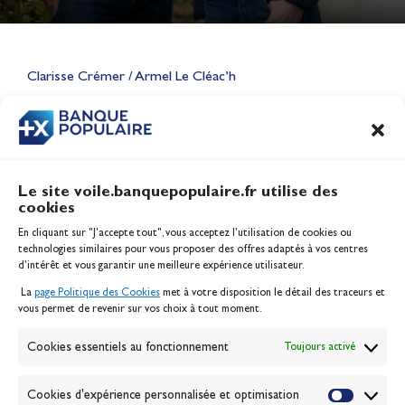
Lauriane Nolot en or à Long
Beach, sur le plan d'eau des
Jeux Olympiques 2028
Clarisse Crémer / Armel Le Cléac’h
Actualités
CONTENU
ASSOCIÉ
Le site voile.banquepopulaire.fr utilise des
cookies
Banque Populaire
En cliquant sur "J'accepte tout", vous acceptez l’utilisation de cookies ou
Inscription serveur média
technologies similaires pour vous proposer des offres adaptés à vos centres
Contact
d’intérêt et vous garantir une meilleure expérience utilisateur.
Mentions légales
La
page Politique des Cookies
met à votre disposition le détail des traceurs et
Politique des cookies
vous permet de revenir sur vos choix à tout moment.
Gérer les cookies
Banque de la voile
Cookies essentiels au fonctionnement
Toujours activé
Galerie photo
Passion Voile TV
Cookies d'expérience personnalisée et optimisation