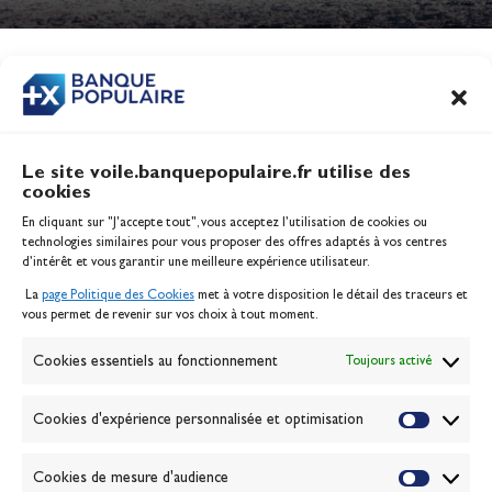
Jeux Olympiques 2028
Actualités
CONTENU
ASSOCIÉ
Le site voile.banquepopulaire.fr utilise des
cookies
Banque Populaire
En cliquant sur "J'accepte tout", vous acceptez l’utilisation de cookies ou
Inscription serveur média
technologies similaires pour vous proposer des offres adaptés à vos centres
Contact
d’intérêt et vous garantir une meilleure expérience utilisateur.
Mentions légales
La
page Politique des Cookies
met à votre disposition le détail des traceurs et
Politique des cookies
vous permet de revenir sur vos choix à tout moment.
Gérer les cookies
Banque de la voile
Cookies essentiels au fonctionnement
Toujours activé
Galerie photo
Passion Voile TV
Cookies d'expérience personnalisée et optimisation
Espace presse
Lexique
Cookies de mesure d'audience