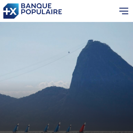
Lauriane Nolot en or à Long
Beach, sur le plan d'eau des