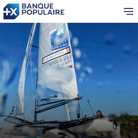
Lauriane Nolot en or à Long
Beach, sur le plan d'eau des