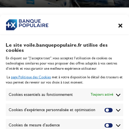
Jeux Olympiques 2028
Actualités
CONTENU
ASSOCIÉ
Le site voile.banquepopulaire.fr utilise des
cookies
Banque Populaire
En cliquant sur "J'accepte tout", vous acceptez l’utilisation de cookies ou
Inscription serveur média
technologies similaires pour vous proposer des offres adaptés à vos centres
Contact
d’intérêt et vous garantir une meilleure expérience utilisateur.
Mentions légales
La
page Politique des Cookies
met à votre disposition le détail des traceurs et
Politique des cookies
vous permet de revenir sur vos choix à tout moment.
Gérer les cookies
Banque de la voile
Cookies essentiels au fonctionnement
Toujours activé
Galerie photo
Passion Voile TV
Cookies d'expérience personnalisée et optimisation
Espace presse
Lexique
Cookies de mesure d'audience