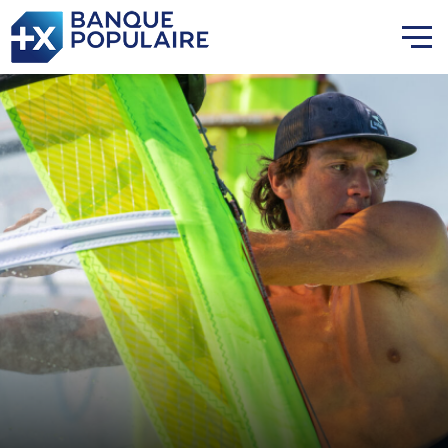
Lauriane Nolot en or à Long
Beach, sur le plan d'eau des