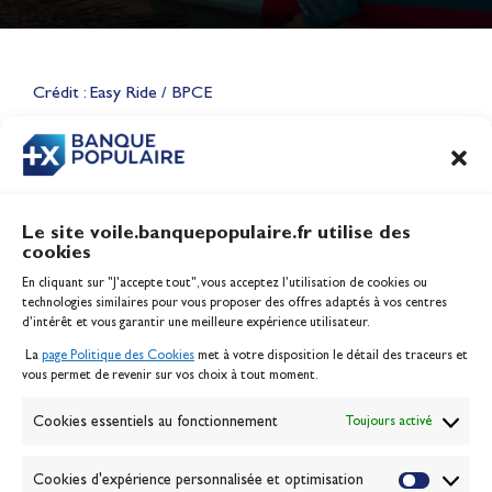
Lauriane Nolot en or à Long
Beach, sur le plan d'eau des
Jeux Olympiques 2028
Crédit : Easy Ride / BPCE
Actualités
CONTENU
ASSOCIÉ
Le site voile.banquepopulaire.fr utilise des
cookies
Banque Populaire
En cliquant sur "J'accepte tout", vous acceptez l’utilisation de cookies ou
Inscription serveur média
technologies similaires pour vous proposer des offres adaptés à vos centres
Contact
d’intérêt et vous garantir une meilleure expérience utilisateur.
Mentions légales
La
page Politique des Cookies
met à votre disposition le détail des traceurs et
Politique des cookies
vous permet de revenir sur vos choix à tout moment.
Gérer les cookies
Banque de la voile
Cookies essentiels au fonctionnement
Toujours activé
Galerie photo
Passion Voile TV
Cookies d'expérience personnalisée et optimisation