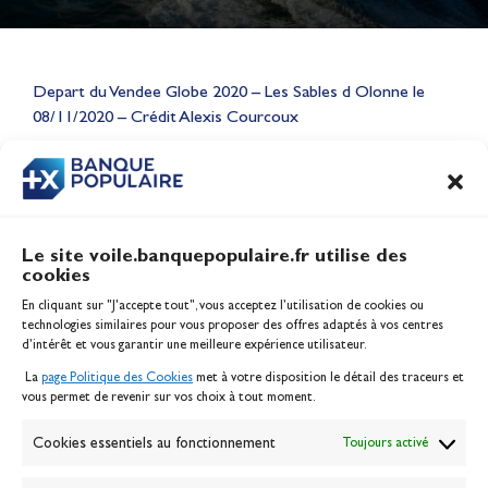
Lauriane Nolot en or à Long
Beach, sur le plan d'eau des
Depart du Vendee Globe 2020 – Les Sables d Olonne le
Jeux Olympiques 2028
08/11/2020 – Crédit Alexis Courcoux
Actualités
CONTENU
ASSOCIÉ
Le site voile.banquepopulaire.fr utilise des
cookies
Banque Populaire
En cliquant sur "J'accepte tout", vous acceptez l’utilisation de cookies ou
Inscription serveur média
technologies similaires pour vous proposer des offres adaptés à vos centres
Contact
d’intérêt et vous garantir une meilleure expérience utilisateur.
Mentions légales
La
page Politique des Cookies
met à votre disposition le détail des traceurs et
Politique des cookies
vous permet de revenir sur vos choix à tout moment.
Gérer les cookies
Banque de la voile
Cookies essentiels au fonctionnement
Toujours activé
Galerie photo